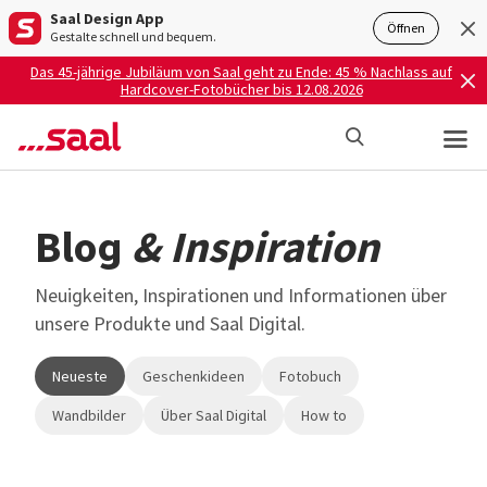
Saal Design App
Öffnen
Gestalte schnell und bequem.
Das 45-jährige Jubiläum von Saal geht zu Ende: 45 % Nachlass auf
Hardcover-Fotobücher bis 12.08.2026
Blog
& Inspiration
Neuigkeiten, Inspirationen und Informationen über
unsere Produkte und Saal Digital.
Neueste
Geschenkideen
Fotobuch
Wandbilder
Über Saal Digital
How to