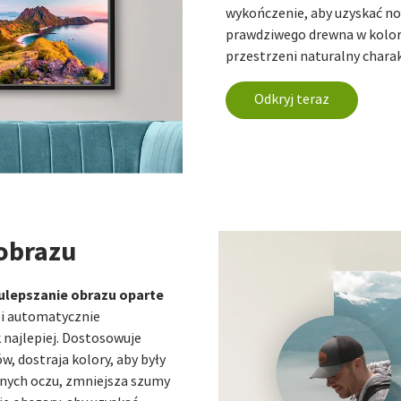
wykończenie, aby uzyskać no
prawdziwego drewna w kolorz
przestrzeni naturalny charak
Odkryj teraz
 obrazu
ulepszanie obrazu oparte
 i automatycznie
k najlepiej. Dostosowuje
w, dostraja kolory, aby były
wonych oczu, zmniejsza szumy