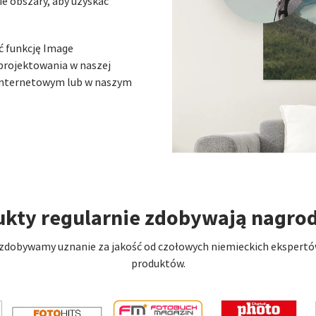
ie obszary, aby uzyskać
ć funkcję Image
rojektowania w naszej
e internetowym lub w naszym
ukty regularnie zdobywają nagro
dobywamy uznanie za jakość od czołowych niemieckich ekspertów w
produktów.