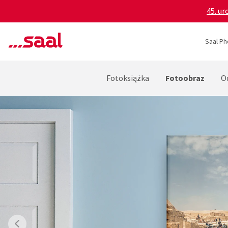
45. ur
Saal Ph
Fotoobraz
Fotoksiążka
O