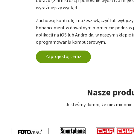
obrazu (ziarnistość) i ponownie wyostrza miękk
wyraźniejszy wygląd.
Zachowaj kontrolę: możesz włączyć lub wyłączy
Enhancement w dowolnym momencie podczas p
aplikacji na iOS lub Androida, w naszym sklepi
oprogramowaniu komputerowym.
Zaprojektuj teraz
Nasze prod
Jesteśmy dumni, że niezmiennie z