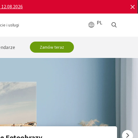
o 12.08.2026
PL
ie i usługi
endarze
Zamów teraz
ne Fotoobrazy