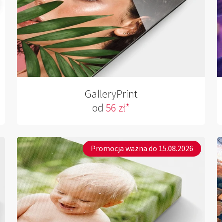
GalleryPrint
od
56 zł*
Promocja ważna do 15.08.2026