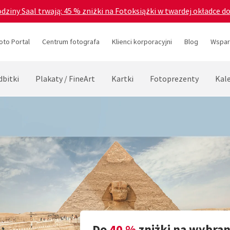
odziny Saal trwają: 45 % zniżki na Fotoksiążki w twardej okładce d
oto Portal
Centrum fotografa
Klienci korporacyjni
Blog
Wsparc
dbitki
Plakaty / FineArt
Kartki
Fotoprezenty
Kal
Do
40 %
zniżki na wybra