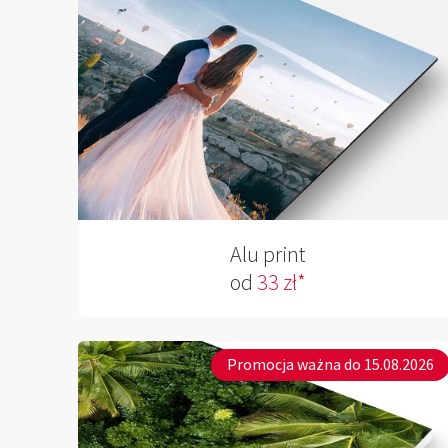
Alu print
od
33 zł*
Promocja ważna do 15.08.2026