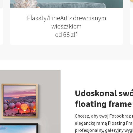
Plakaty/FineArt z drewnianym
wieszakiem
od 68 zł*
Udoskonal swó
floating frame
Chcesz, aby twój Fotoobraz 
elegancką ramą Floating Fr
profesjonalny, galeryjny wyg