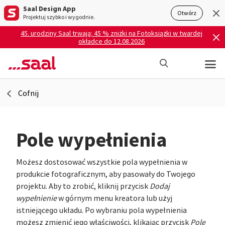
Saal Design App
Otwórz
Projektuj szybko i wygodnie.
45. urodziny Saal trwają: 45 % zniżki na Fotoksiążki w twardej
okładce do 12.08.2026
Cofnij
Pole wypełnienia
Możesz dostosować wszystkie pola wypełnienia w
produkcie fotograficznym, aby pasowały do Twojego
projektu. Aby to zrobić, kliknij przycisk
Dodaj
wypełnienie
w górnym menu kreatora lub użyj
istniejącego układu. Po wybraniu pola wypełnienia
możesz zmienić jego właściwości, klikając przycisk
Pole