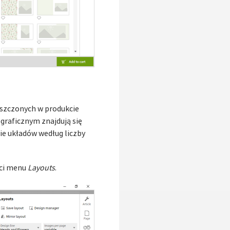
eszczonych w produkcie
ograficznym znajdują się
nie układów według liczby
ści menu
Layouts
.