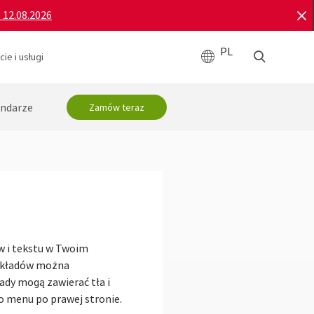
o 12.08.2026
PL
ie i usługi
ndarze
Zamów teraz
w i tekstu w Twoim
 układów można
dy mogą zawierać tła i
do menu po prawej stronie.