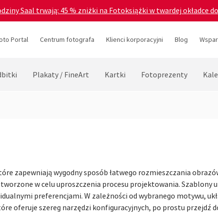
odziny Saal trwają: 45 % zniżki na Fotoksiążki w twardej okładce d
oto Portal
Centrum fotografa
Klienci korporacyjni
Blog
Wsparc
bitki
Plakaty / FineArt
Kartki
Fotoprezenty
Kale
które zapewniają wygodny sposób łatwego rozmieszczania obrazó
 stworzone w celu uproszczenia procesu projektowania. Szablony
idualnymi preferencjami. W zależności od wybranego motywu, ukła
które oferuje szereg narzędzi konfiguracyjnych, po prostu przejdź 