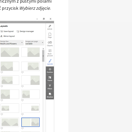
aficznym z pustymi polami
ć przycisk
Wybierz zdjęcie
.