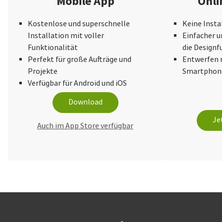
Mobile App
Onli
Kostenlose und superschnelle
Keine Insta
Installation mit voller
Einfacher u
Funktionalität
die Design
Perfekt für große Aufträge und
Entwerfen 
Projekte
Smartphone
Verfügbar für Android und iOS
Download
Je
Auch im App Store verfügbar