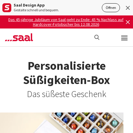
Saal Design App
Öffnen
Gestalte schnell und bequem.
Das 45-jährige Jubiläum von Saal geht zu Ende: 45 % Nachlass auf
Hardcover-Fotobücher bis 12.08.2026
Personalisierte
Süßigkeiten-Box
Das süßeste Geschenk