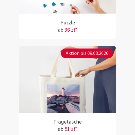
Puzzle
ab
36 zł*
Aktion bis 09.08.2026
Tragetasche
ab
51 zł*