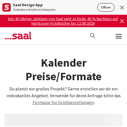
Saal Design App
Öffnen
Gestalte schnell und bequem.
Das 45-jährige Jubiläum von Saal geht zu Ende: 45 % Nachlass auf
Hardcover-Fotobücher bis 12.08.2026
Kalender
Preise/Formate
Du planst ein großes Projekt? Gerne erstellen wir dir ein
individuelles Angebot. Verwende für deine Anfrage bitte das
Formular für Großbestellungen
.