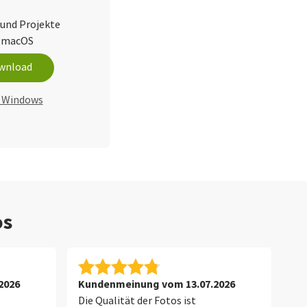
 und Projekte
d macOS
wnload
r Windows
os
2026
Kundenmeinung vom 13.07.2026
Ku
Die Qualität der Fotos ist
Di