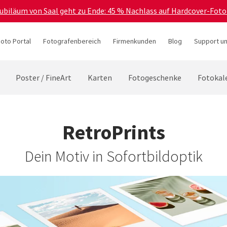
Jubiläum von Saal geht zu Ende: 45 % Nachlass auf Hardcover-Foto
hoto Portal
Fotografenbereich
Firmenkunden
Blog
Support un
Poster / FineArt
Karten
Fotogeschenke
Fotokal
RetroPrints
Dein Motiv in Sofortbildoptik