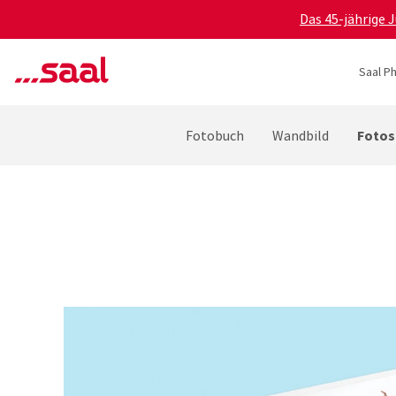
Das 45-jährige 
Saal P
Fotos
Fotobuch
Wandbild