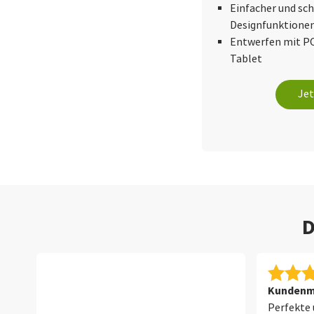
Einfacher und schn
Designfunktione
Entwerfen mit P
Tablet
Jet
D
Kundenme
Perfekte