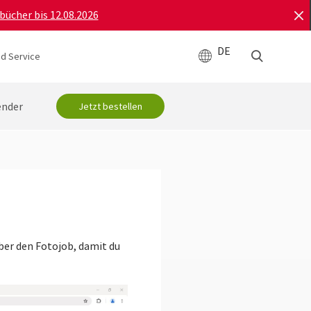
bücher bis 12.08.2026
DE
d Service
ender
Jetzt bestellen
ber den Fotojob, damit du