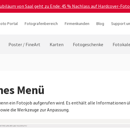
Jubiläum von Saal geht zu Ende: 45 % Nachlass auf Hardcover-Foto
hoto Portal
Fotografenbereich
Firmenkunden
Blog
Support un
Poster / FineArt
Karten
Fotogeschenke
Fotokal
ines Menü
wenn ein Fotojob aufgerufen wird. Es enthält alle Informationen ü
 sowie die Werkzeuge zur Anpassung.