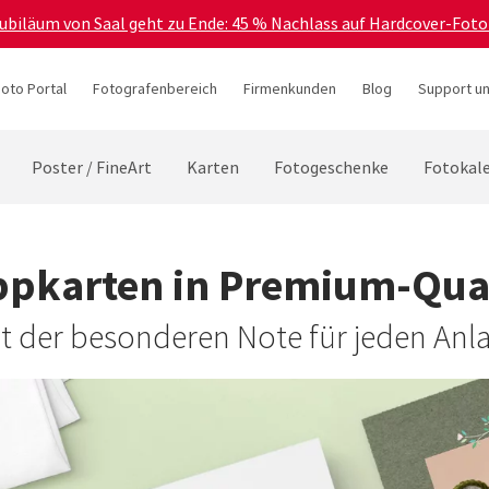
Jubiläum von Saal geht zu Ende: 45 % Nachlass auf Hardcover-Foto
hoto Portal
Fotografenbereich
Firmenkunden
Blog
Support un
Poster / FineArt
Karten
Fotogeschenke
Fotokal
ppkarten in Premium-Qual
t der besonderen Note für jeden Anl