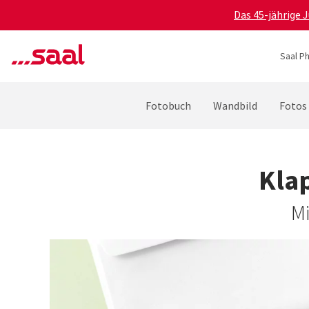
Das 45-jährige 
Saal P
Fotobuch
Wandbild
Fotos
Kla
Mi