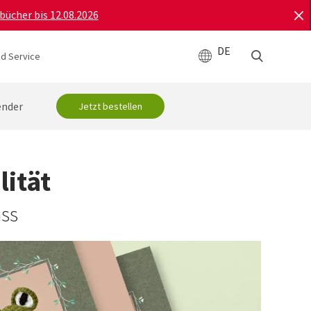
bücher bis 12.08.2026
DE
d Service
ender
Jetzt bestellen
ität
ass