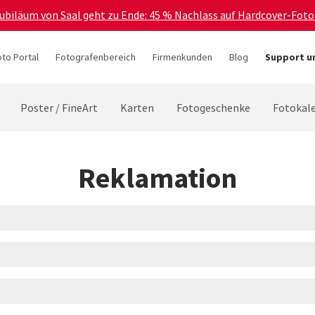
Jubiläum von Saal geht zu Ende: 45 % Nachlass auf Hardcover-Foto
oto Portal
Fotografenbereich
Firmenkunden
Blog
Support u
Poster / FineArt
Karten
Fotogeschenke
Fotokal
Reklamation