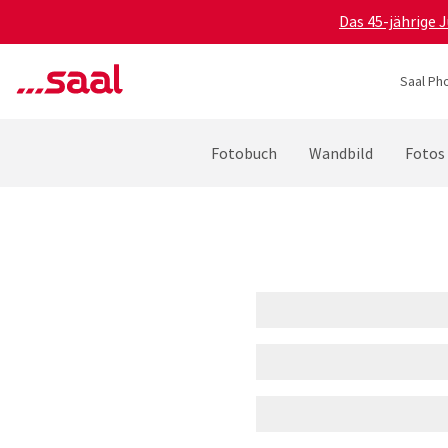
Das 45-jährige 
Saal Ph
Fotobuch
Wandbild
Fotos