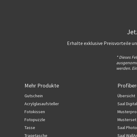
Jet
Erhalte exklusive Preisvorteile 
* Dieses Fe
ausgenomme
werden. Ei
Mehr Produkte
Profiber
Gutschein
Übersicht
Acrylglasaufsteller
Saal Digita
Fotokissen
Musterpro
Fotopuzzle
Musterset
Tasse
Saal Photo
Tragetasche
Saal WallA