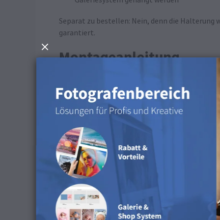
Galeriesystem gehängt werden
Separat zu bestellen: Nein, denn die Halterung 
garantiert.
Montageanleitung
Benötigte Materialien:
Dein Wandbild mit montierter Profil-Aufh
Ein Bleistift
Eine Wasserwaage (optional, aber nützlich
Ein Maßband
Ein Seilaufhängesystem für die Galerie
Einen Hammer oder Schraubenzieher, je na
Mit der Galerie-Profil-Aufhängung kannst d
wird mit Ösenschrauben geliefert, die dir
Wandbild gut und kippt nicht in unerwünsc
Bestimme zunächst die Höhe, in der dein Wa