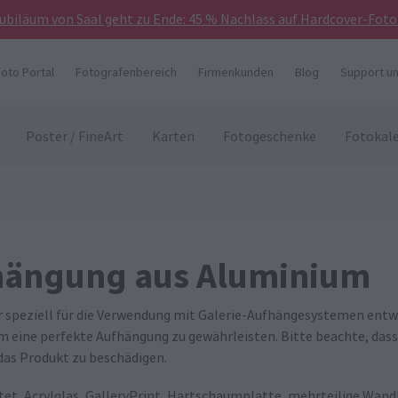
Jubiläum von Saal geht zu Ende: 45 % Nachlass auf Hardcover-Foto
hoto Portal
Fotografenbereich
Firmenkunden
Blog
Support un
Poster / FineArt
Karten
Fotogeschenke
Fotokal
fhängung aus Aluminium
r speziell für die Verwendung mit Galerie-Aufhängesystemen entw
m eine perfekte Aufhängung zu gewährleisten. Bitte beachte, dass
das Produkt zu beschädigen.
tet, Acrylglas, GalleryPrint, Hartschaumplatte, mehrteilige Wand