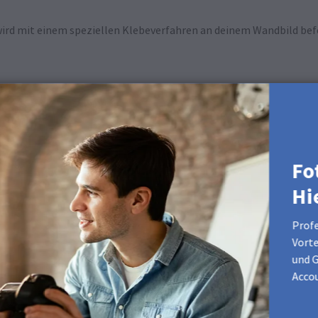
wird mit einem speziellen Klebeverfahren an deinem Wandbild befes
ängung
Fo
)
Hi
Profe
ch gewählter Befestigungsart
Vorte
u dein Wandbild schnell und einfach an der Wand befestigen. Die 
und G
 beim Aufhängen an einem Seilaufhängungssystem helfen. Dank de
Accou
hte Richtungen.
ndbild hängen soll, und passe die Länge der Seile des Galeriesys