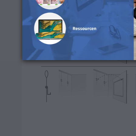
Dann kannst du das Galeriesystem entweder
Herzlichen Glückwunsch, dein Wandbild hängt je