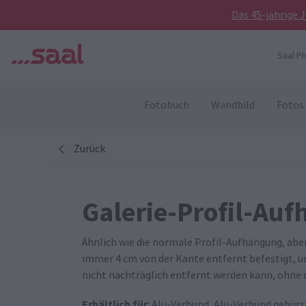
Das 45-jährige 
Saal P
Fotobuch
Wandbild
Fotos
Zurück
Galerie-Profil-Au
Ähnlich wie die normale Profil-Aufhängung, abe
immer 4 cm von der Kante entfernt befestigt, u
nicht nachträglich entfernt werden kann, ohne 
Erhältlich für
: Alu-Verbund, Alu-Verbund gebürs