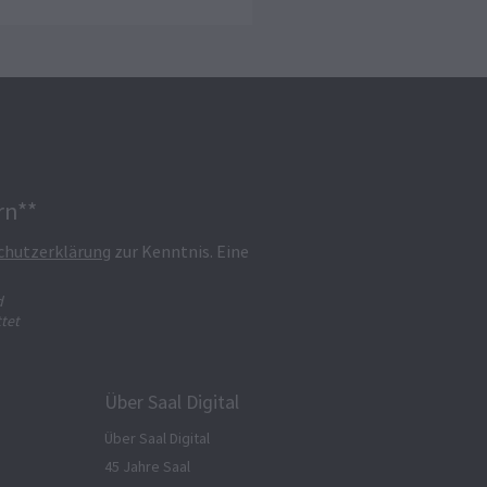
rn**
chutzerklärung
zur Kenntnis. Eine
d
tet
Über Saal Digital
Über Saal Digital
45 Jahre Saal