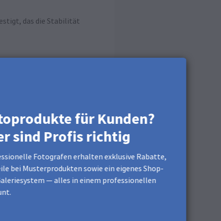
tigt, das die Stabilität
toprodukte für Kunden?
er sind Profis richtig
ssionelle Fotografen erhalten exklusive Rabatte,
ile bei Musterprodukten sowie ein eigenes Shop-
Galerie-Profil-Aufhängung
aleriesystem — alles in einem professionellen
r Ösenschrauben hängt das
nt.
tems entsprechend an.