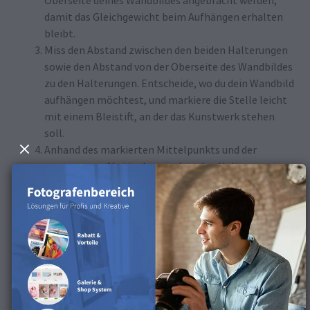
Oberseite deines Wandbildes angebracht werden,
damit das Gleichgewicht beim Aufhängen erhalten
bleibt.
Miss den Abstand zwischen den beiden Halterungen
sowie den Abstand von der Oberseite des Wandbildes
zu den Halterungen. Entscheide, wo du dein Wandbild
aufhängen möchtest, und markiere die Stelle leicht
mit einem Bleistift, an der das Kunstwerk stehen
soll.
Anhand des markierten Mittelpunkts und der
gemessenen Abstände zwischen den Halterungen
und von der Oberseite des Wandbildes zu den
Halterungen markierst du die beiden Stellen, an
denen die Schrauben oder Nägel in die Wand
geschlagen werden sollen. Wenn du eine
Wasserwaage hast, kannst du sie hier benutzen, um
sicherzustellen, dass die Markierungen gerade sind.
Setz die Nägel oder Schrauben mit einem Hammer
oder Schraubenzieher vorsichtig an den markierten