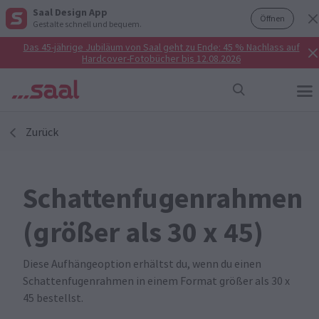
Saal Design App
Öffnen
Gestalte schnell und bequem.
Das 45-jährige Jubiläum von Saal geht zu Ende: 45 % Nachlass auf
Hardcover-Fotobücher bis 12.08.2026
Zurück
Schattenfugenrahmen
(größer als 30 x 45)
Diese Aufhängeoption erhältst du, wenn du einen
Schattenfugenrahmen in einem Format größer als 30 x
45 bestellst.