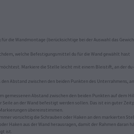
)
 für die Wandmontage (berücksichtige bei der Auswahl das Gewic
chdem, welche Befestigungsmittel du für die Wand gewählt hast
öchtest. Markiere die Stelle leicht mit einem Bleistift, an der d
s den Abstand zwischen den beiden Punkten des Unterrahmens, an
em gemessenen Abstand zwischen den beiden Punkten auf dem Hil
 Seile an der Wand befestigt werden sollen. Das ist ein guter Zeit
 Markierungen übereinstimmen.
mer vorsichtig die Schrauben oder Haken an den markierten Stell
n oder Haken aus der Wand herausragen, damit der Rahmen daran hä
gt ist.