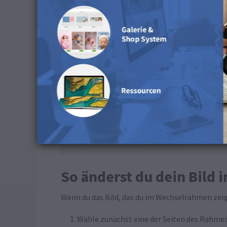
So änderst du dein Bild
Wenn du das Bild, das du im Wechselrahmen zeig
Wähle zunächst eine der Seiten des Rahmens