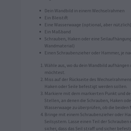
Dein Wandbild in einem Wechselrahmen
Ein Bleistift
Eine Wasserwaage (optional, aber nützlich
Ein Maßband
Schrauben, Haken oder eine Seilaufhängung
Wandmaterial)
Einen Schraubenzieher oder Hammer, je na
Wähle aus, wo du dein Wandbild aufhängen m
möchtest.
Miss auf der Rückseite des Wechselrahmen
Haken oder Seile befestigt werden sollen.
Markiere mit dem markierten Punkt und d
Stellen, an denen die Schrauben, Haken oder
Wasserwaage zu überprüfen, ob die beiden
Bringe mit einem Schraubenzieher oder Ham
Seilsystem. Lasse einen Teil der Schraube
sicher, dass das Seil straff und sicher befesti