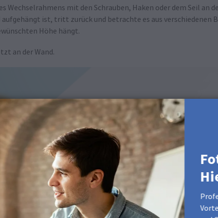
des Wechselrahmens mit den Schrauben, Haken oder dem Seil an d
 aufgehängt ist, tritt zurück und betrachte es aus verschiedenen 
 gewünschten Höhe hängt.
tzt an der Wand.
Fo
Hi
Profe
Vorte