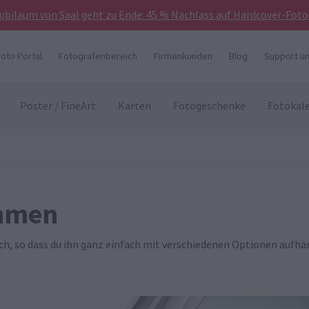
Jubiläum von Saal geht zu Ende: 45 % Nachlass auf Hardcover-Foto
hoto Portal
Fotografenbereich
Firmenkunden
Blog
Support un
Poster / FineArt
Karten
Fotogeschenke
Fotokal
ahmen
ch, so dass du ihn ganz einfach mit verschiedenen Optionen aufhä