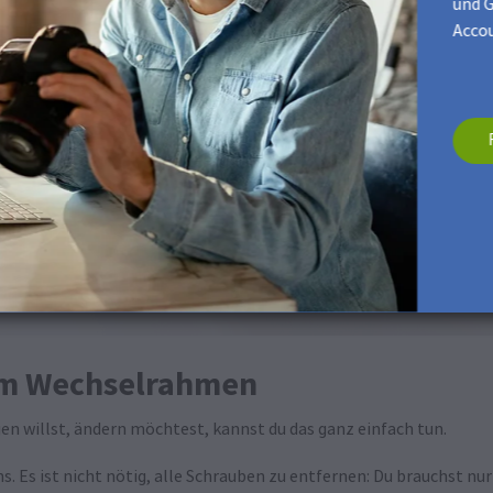
und G
Accou
 im Wechselrahmen
en willst, ändern möchtest, kannst du das ganz einfach tun.
. Es ist nicht nötig, alle Schrauben zu entfernen: Du brauchst nur