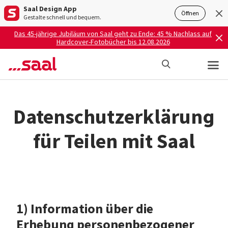
Saal Design App
Öffnen
Gestalte schnell und bequem.
Das 45-jährige Jubiläum von Saal geht zu Ende: 45 % Nachlass auf
Hardcover-Fotobücher bis 12.08.2026
Datenschutzerklärung
für Teilen mit Saal
1) Information über die
Erhebung personenbezogener