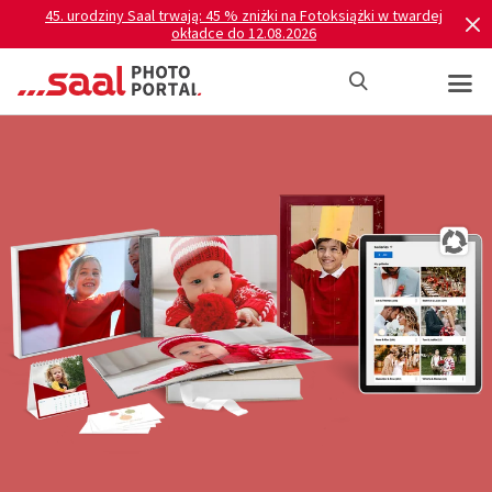
45. urodziny Saal trwają: 45 % zniżki na Fotoksiążki w twardej
okładce do 12.08.2026