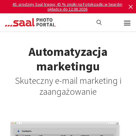
45. urodziny Saal trwają: 45 % zniżki na Fotoksiążki w twardej
okładce do 12.08.2026
Automatyzacja
marketingu
Skuteczny e-mail marketing i
zaangażowanie