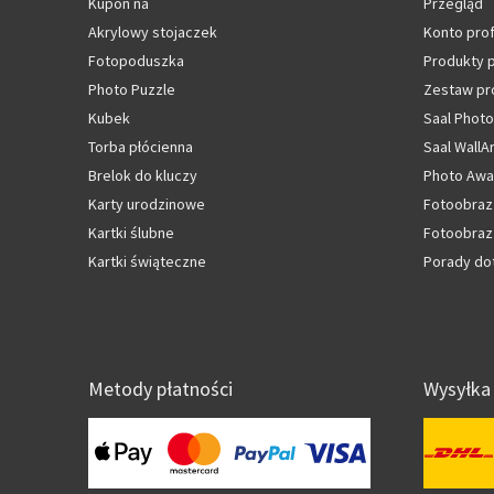
Kupon na
Przegląd
Akrylowy stojaczek
Konto pro
Fotopoduszka
Produkty
Photo Puzzle
Zestaw pr
Kubek
Saal Photo
Torba płócienna
Saal WallA
Brelok do kluczy
Photo Awa
Karty urodzinowe
Fotoobraz
Kartki ślubne
Fotoobraz 
Kartki świąteczne
Porady do
Metody płatności
Wysyłka