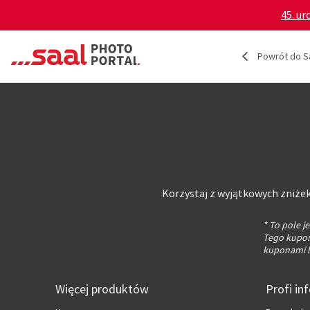
45. ur
Powrót do S
Korzystaj z wyjątkowych zniżek
* To pole 
Tego kuponu
kuponami l
Więcej produktów
Profi in