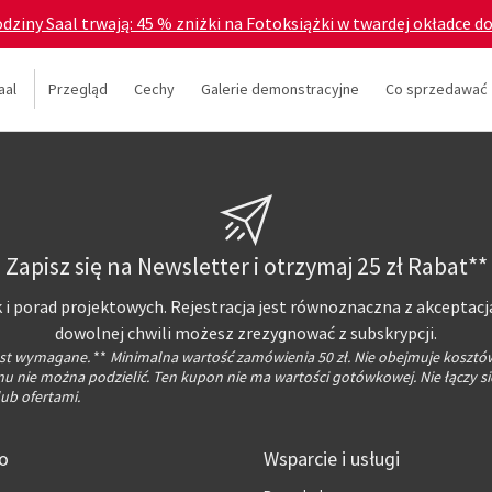
odziny Saal trwają: 45 % zniżki na Fotoksiążki w twardej okładce d
aal
Przegląd
Cechy
Galerie demonstracyjne
Co sprzedawać
Zapisz się na Newsletter i otrzymaj 25 zł Rabat**
 i porad projektowych. Rejestracja jest równoznaczna z akceptacj
dowolnej chwili możesz zrezygnować z subskrypcji.
jest wymagane.
**
Minimalna wartość zamówienia 50 zł. Nie obejmuje kosztó
 nie można podzielić. Ten kupon nie ma wartości gotówkowej. Nie łączy si
ub ofertami.
fo
Wsparcie i usługi