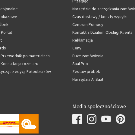
Przegląd
fesjonalne
Narzędzie do zarządzania zamówi
 pokazowe
Czas dostawy / koszty wysyłki
óbek
Centrum Pomocy
 Portal
Kontakt z Działem Obsługi Klienta
rt
Reklamacja
rds
Ceny
 Przewodnik po materiałach
Duże zamówienia
Konsultacja rozmiaru
Saal Prio
tyczące edycji Fotoobrazów
Zestaw próbek
Narzędzia AI Saal
Media społecznościowe