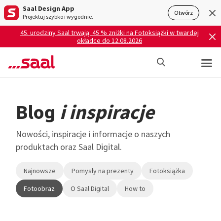
Saal Design App
Otwórz
Projektuj szybko i wygodnie.
45. urodziny Saal trwają: 45 % zniżki na Fotoksiążki w twardej
okładce do 12.08.2026
Blog
i inspiracje
Nowości, inspiracje i informacje o naszych
produktach oraz Saal Digital.
Najnowsze
Pomysły na prezenty
Fotoksiążka
Fotoobraz
O Saal Digital
How to