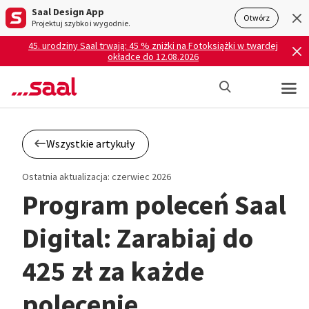
Saal Design App
Otwórz
Projektuj szybko i wygodnie.
45. urodziny Saal trwają: 45 % zniżki na Fotoksiążki w twardej
okładce do 12.08.2026
Wszystkie artykuły
Ostatnia aktualizacja: czerwiec 2026
Program poleceń Saal
Digital: Zarabiaj do
425 zł za każde
polecenie