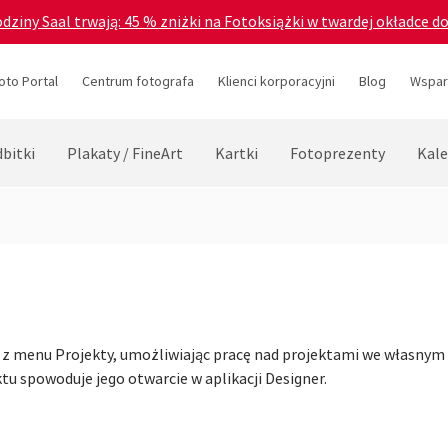
odziny Saal trwają: 45 % zniżki na Fotoksiążki w twardej okładce d
oto Portal
Centrum fotografa
Klienci korporacyjni
Blog
Wsparc
bitki
Plakaty / FineArt
Kartki
Fotoprezenty
Kale
z menu Projekty, umożliwiając pracę nad projektami we własnym 
tu spowoduje jego otwarcie w aplikacji Designer.