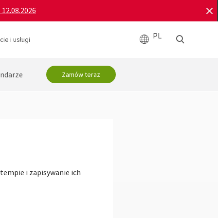
o 12.08.2026
PL
ie i usługi
ndarze
Zamów teraz
tempie i zapisywanie ich