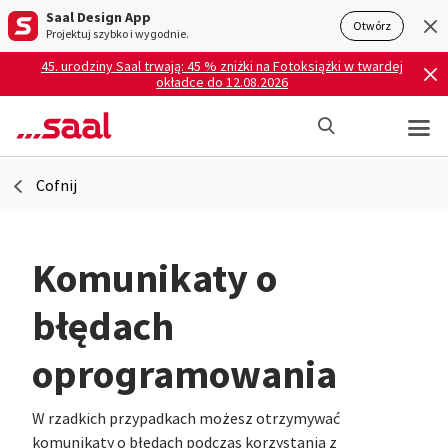
Saal Design App
Otwórz
Projektuj szybko i wygodnie.
45. urodziny Saal trwają: 45 % zniżki na Fotoksiążki w twardej
okładce do 12.08.2026
Cofnij
Komunikaty o
błędach
oprogramowania
W rzadkich przypadkach możesz otrzymywać
komunikaty o błędach podczas korzystania z