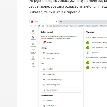
Po jego kliknięciu zobaczysz listę elementów, k
uzupełnione, zostaną oznaczone zielonym haczyk
wskazać, że musisz je uzupełnić.