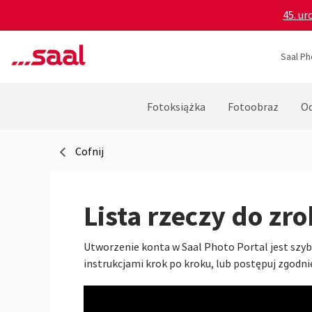
45. ur
Saal Ph
Fotoksiążka
Fotoobraz
Od
Cofnij
Lista rzeczy do zro
Utworzenie konta w Saal Photo Portal jest szybki
instrukcjami krok po kroku, lub postępuj zgodn