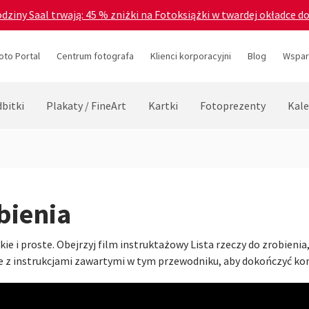
odziny Saal trwają: 45 % zniżki na Fotoksiążki w twardej okładce d
oto Portal
Centrum fotografa
Klienci korporacyjni
Blog
Wsparc
bitki
Plakaty / FineArt
Kartki
Fotoprezenty
Kale
bienia
e i proste. Obejrzyj film instruktażowy Lista rzeczy do zrobienia
ie z instrukcjami zawartymi w tym przewodniku, aby dokończyć kon