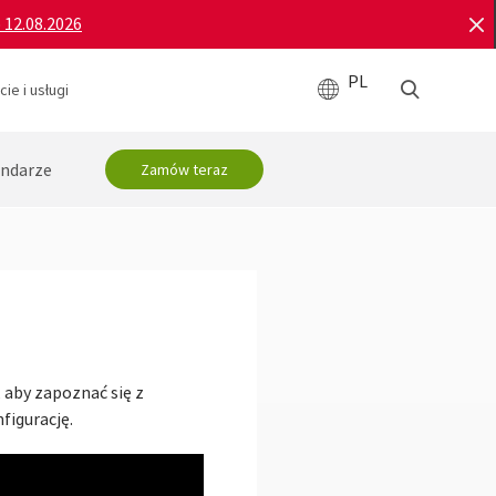
o 12.08.2026
PL
ie i usługi
ndarze
Zamów teraz
, aby zapoznać się z
figurację.