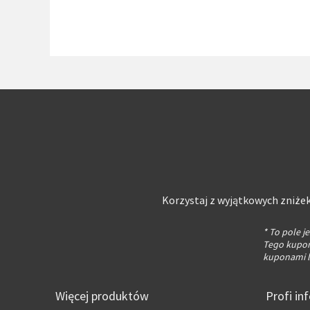
Korzystaj z wyjątkowych zniżek
* To pole 
Tego kuponu
kuponami l
Więcej produktów
Profi in