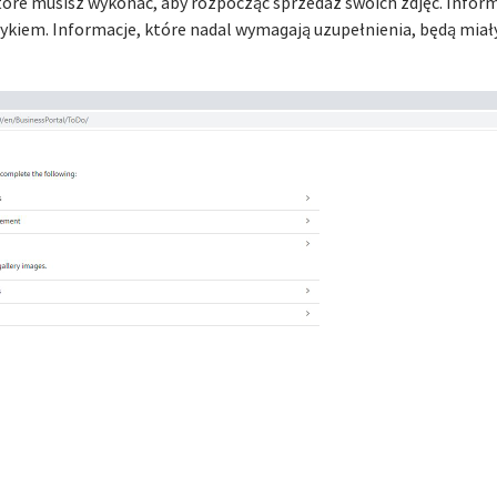
tóre musisz wykonać, aby rozpocząć sprzedaż swoich zdjęć. Informa
iem. Informacje, które nadal wymagają uzupełnienia, będą miały 