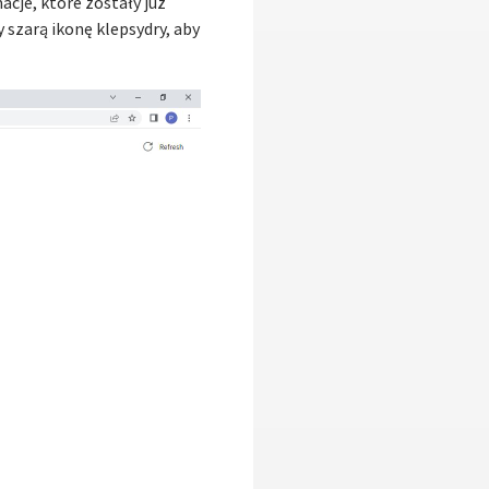
cje, które zostały już
szarą ikonę klepsydry, aby