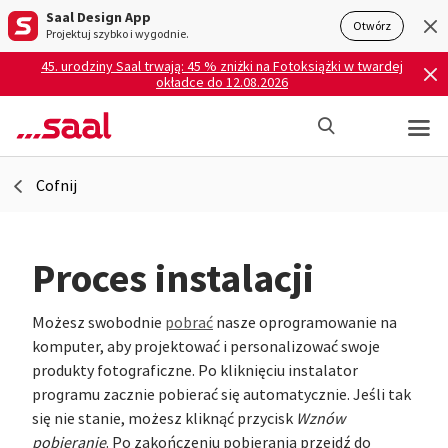
Saal Design App
Otwórz
Projektuj szybko i wygodnie.
45. urodziny Saal trwają: 45 % zniżki na Fotoksiążki w twardej
okładce do 12.08.2026
Cofnij
Proces instalacji
Możesz swobodnie
pobrać
nasze oprogramowanie na
komputer, aby projektować i personalizować swoje
produkty fotograficzne. Po kliknięciu instalator
programu zacznie pobierać się automatycznie. Jeśli tak
się nie stanie, możesz kliknąć przycisk
Wznów
pobieranie
. Po zakończeniu pobierania przejdź do