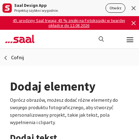
Saal Design App
Otwórz
Projektuj szybko i wygodnie.
45. urodziny Saal trwają: 45 % zniżki na Fotoksiążki w twardej
okładce do 12.08.2026
Cofnij
Dodaj elementy
Oprócz obrazów, możesz dodać różne elementy do
swojego produktu fotograficznego, aby stworzyć
spersonalizowany projekt, takie jak tekst, pola
wypełnienia i cliparty.
Dodaj tekst