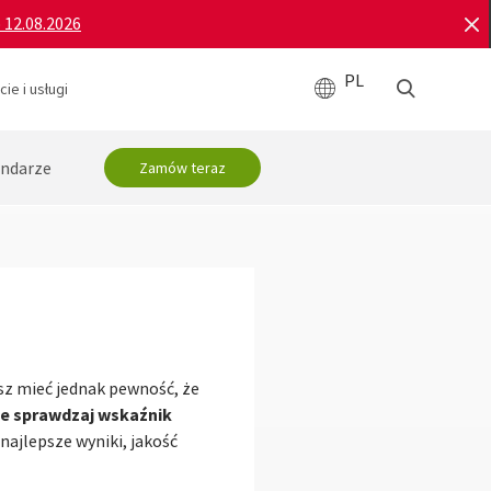
o 12.08.2026
PL
ie i usługi
ndarze
Zamów teraz
sz mieć jednak pewność, że
e sprawdzaj wskaźnik
najlepsze wyniki, jakość