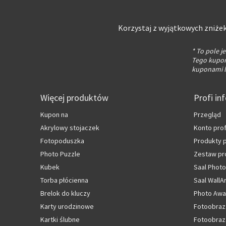
Korzystaj z wyjątkowych zniżek
* To pole 
Tego kuponu
kuponami l
Więcej produktów
Profi in
Kupon na
Przegląd
Akrylowy stojaczek
Konto pro
Fotopoduszka
Produkty
Photo Puzzle
Zestaw pr
Kubek
Saal Photo
Torba płócienna
Saal WallA
Brelok do kluczy
Photo Awa
Karty urodzinowe
Fotoobraz
Kartki ślubne
Fotoobraz 