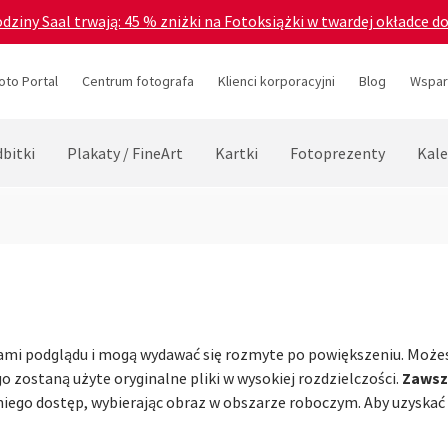
odziny Saal trwają: 45 % zniżki na Fotoksiążki w twardej okładce d
oto Portal
Centrum fotografa
Klienci korporacyjni
Blog
Wsparc
bitki
Plakaty / FineArt
Kartki
Fotoprezenty
Kale
ami podglądu i mogą wydawać się rozmyte po powiększeniu. Może
Zawsz
 zostaną użyte oryginalne pliki w wysokiej rozdzielczości.
iego dostęp, wybierając obraz w obszarze roboczym. Aby uzyskać 