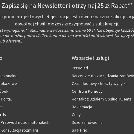
Zapisz się na Newsletter i otrzymaj 25 zł Rabat**
 i porad projektowych. Rejestracja jest równoznaczna z akceptacj
dowolnej chwili możesz zrezygnować z subskrypcji.
jest wymagane.
**
Minimalna wartość zamówienia 50 zł. Nie obejmuje kosztó
 nie można podzielić. Ten kupon nie ma wartości gotówkowej. Nie łączy si
ub ofertami.
fo
Wsparcie i usługi
Przegląd
fesjonalne
Narzędzie do zarządzania zamówi
 pokazowe
Czas dostawy / koszty wysyłki
óbek
Centrum Pomocy
 Portal
Kontakt z Działem Obsługi Klienta
rt
Reklamacja
rds
Ceny
 Przewodnik po materiałach
Duże zamówienia
Konsultacja rozmiaru
Saal Prio