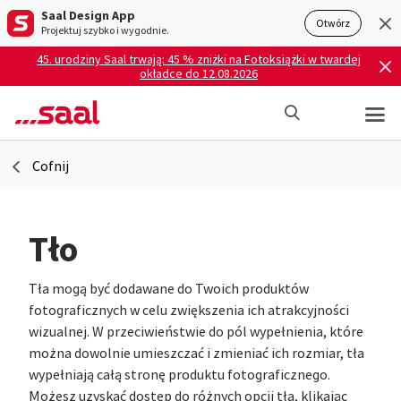
Saal Design App
Otwórz
Projektuj szybko i wygodnie.
45. urodziny Saal trwają: 45 % zniżki na Fotoksiążki w twardej
okładce do 12.08.2026
Cofnij
Tło
Tła mogą być dodawane do Twoich produktów
fotograficznych w celu zwiększenia ich atrakcyjności
wizualnej. W przeciwieństwie do pól wypełnienia, które
można dowolnie umieszczać i zmieniać ich rozmiar, tła
wypełniają całą stronę produktu fotograficznego.
Możesz uzyskać dostęp do różnych opcji tła, klikając