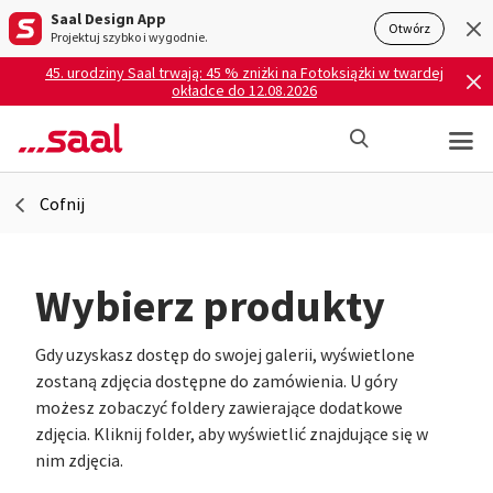
Saal Design App
Otwórz
Projektuj szybko i wygodnie.
45. urodziny Saal trwają: 45 % zniżki na Fotoksiążki w twardej
okładce do 12.08.2026
Cofnij
Wybierz produkty
Gdy uzyskasz dostęp do swojej galerii, wyświetlone
zostaną zdjęcia dostępne do zamówienia. U góry
możesz zobaczyć foldery zawierające dodatkowe
zdjęcia. Kliknij folder, aby wyświetlić znajdujące się w
nim zdjęcia.