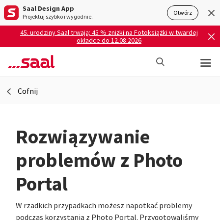
Saal Design App
Otwórz
Projektuj szybko i wygodnie.
45. urodziny Saal trwają: 45 % zniżki na Fotoksiążki w twardej
okładce do 12.08.2026
Cofnij
Rozwiązywanie
problemów z Photo
Portal
W rzadkich przypadkach możesz napotkać problemy
podczas korzystania z Photo Portal. Przygotowaliśmy