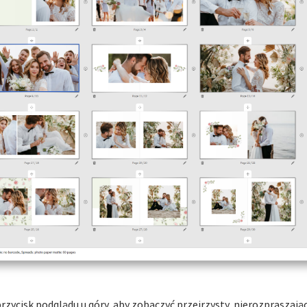
rzycisk podglądu u góry, aby zobaczyć przejrzysty, nierozpraszają