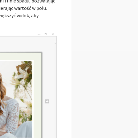
i linie spadu, pozwalając
ierając wartość w polu.
iększyć widok, aby