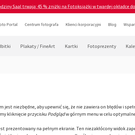
odziny Saal trwają: 45 % zniżki na Fotoksiążki w twardej okładce d
oto Portal
Centrum fotografa
Klienci korporacyjni
Blog
Wsparc
bitki
Plakaty / FineArt
Kartki
Fotoprezenty
Kale
 jest niezbędne, aby upewnić się, że nie zawiera on błędów i speł
my kliknięcie przycisku
Podgląd
w górnym menu w celu optymaln
jest prezentowany na pełnym ekranie. Ten niezakłócony widok za