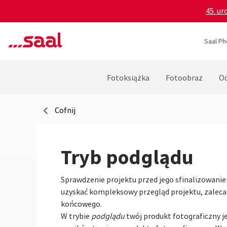
45. ur
Saal Ph
Fotoksiążka
Fotoobraz
Od
Cofnij
Tryb podglądu
Sprawdzenie projektu przed jego sfinalizowaniem
uzyskać kompleksowy przegląd projektu, zaleca
końcowego.
W trybie
podglądu
twój produkt fotograficzny 