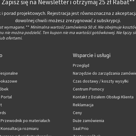
Zapisz się na Newsletter i otrzymaj 25 zł Rabat**
 i porad projektowych. Rejestracja jest równoznaczna z akceptacj
dowolnej chwili możesz zrezygnować z subskrypcji.
jest wymagane.
**
Minimalna wartość zamówienia 50 zł. Nie obejmuje kosztó
 nie można podzielić. Ten kupon nie ma wartości gotówkowej. Nie łączy si
ub ofertami.
fo
Wsparcie i usługi
Przegląd
fesjonalne
Narzędzie do zarządzania zamówi
 pokazowe
Czas dostawy / koszty wysyłki
óbek
Centrum Pomocy
 Portal
Kontakt z Działem Obsługi Klienta
rt
Reklamacja
rds
Ceny
 Przewodnik po materiałach
Duże zamówienia
Konsultacja rozmiaru
Saal Prio