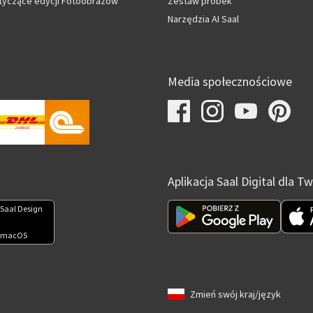
tyczące edycji Fotoobrazów
Zestaw próbek
Narzędzia AI Saal
Media społecznościowe
Aplikacja Saal Digital dla 
Saal Design
 macOS
Zmień swój kraj/język