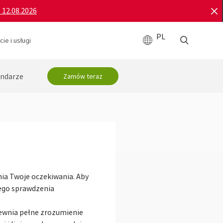
o 12.08.2026
PL
ie i usługi
ndarze
Zamów teraz
nia Twoje oczekiwania. Aby
ego sprawdzenia
pewnia pełne zrozumienie