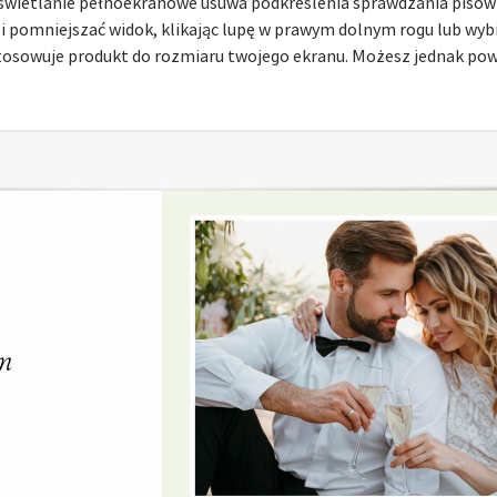
wietlanie pełnoekranowe usuwa podkreślenia sprawdzania pisowni 
ć i pomniejszać widok, klikając lupę w prawym dolnym rogu lub wyb
stosowuje produkt do rozmiaru twojego ekranu. Możesz jednak pow