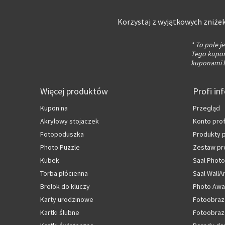
Korzystaj z wyjątkowych zniżek
* To pole 
Tego kuponu
kuponami l
Więcej produktów
Profi in
Kupon na
Przegląd
Akrylowy stojaczek
Konto pro
Fotopoduszka
Produkty
Photo Puzzle
Zestaw pr
Kubek
Saal Photo
Torba płócienna
Saal WallA
Brelok do kluczy
Photo Awa
Karty urodzinowe
Fotoobraz
Kartki ślubne
Fotoobraz 