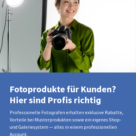
Fotoprodukte für Kunden?
Hier sind Profis richtig
Professionelle Fotografen erhalten exklusive Rabatte,
Vorteile bei Musterprodukten sowie ein eigenes Shop-
und Galeriesystem — alles in einem professionellen
Account.