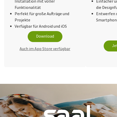
Installation mit voller
Einfacher u
Funktionalität
die Design
Perfekt für große Aufträge und
Entwerfen 
Projekte
Smartphone
Verfügbar für Android und iOS
Download
Je
Auch im App Store verfügbar