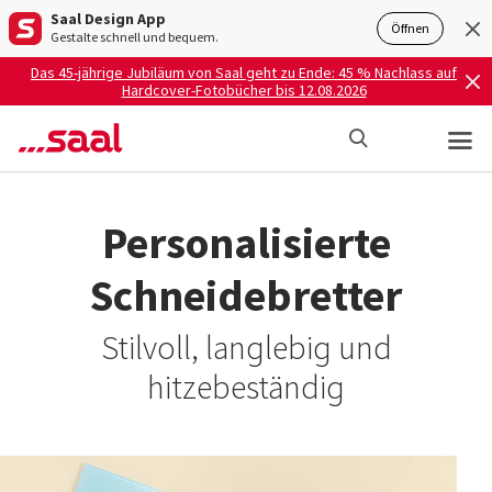
Saal Design App
Öffnen
Gestalte schnell und bequem.
Das 45-jährige Jubiläum von Saal geht zu Ende: 45 % Nachlass auf
Hardcover-Fotobücher bis 12.08.2026
Personalisierte
Schneidebretter
Stilvoll, langlebig und
hitzebeständig