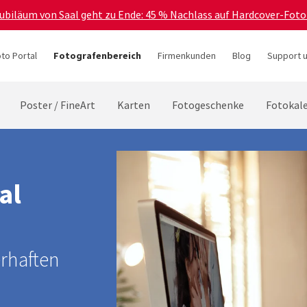
Jubiläum von Saal geht zu Ende: 45 % Nachlass auf Hardcover-Foto
to Portal
Fotografenbereich
Firmenkunden
Blog
Support 
Poster / FineArt
Karten
Fotogeschenke
Fotokal
al
rhaften