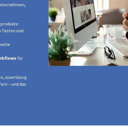
 Unternehmen,
oprodukte
 Testen und
nelle
orkflows
für
en, zuverlässig
fern – und das