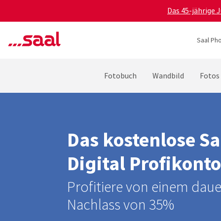
Das 45-jährige 
Saal Pho
Fotobuch
Wandbild
Fotos
Das kostenlose Sa
Digital Profikonto
Profitiere von einem daue
Nachlass von 35%