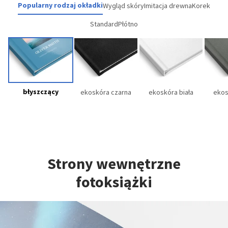
Popularny rodzaj okładki
Wygląd skóry
Imitacja drewna
Korek
Standard
Płótno
błyszczący
ekoskóra czarna
ekoskóra biała
ekos
Strony wewnętrzne
fotoksiążki