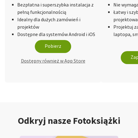
Bezpłatna i superszybka instalacja z
Nie wymaga 
pełną funkcjonalnością
Łatwy i szy
Idealny dla dużych zamówień i
projektowa
projektów
Projektuj 
Dostępne dla systemów Android i iOS
laptopa, sm
Pobierz
Zap
Dostępny również w App Store
Odkryj nasze Fotoksiążki