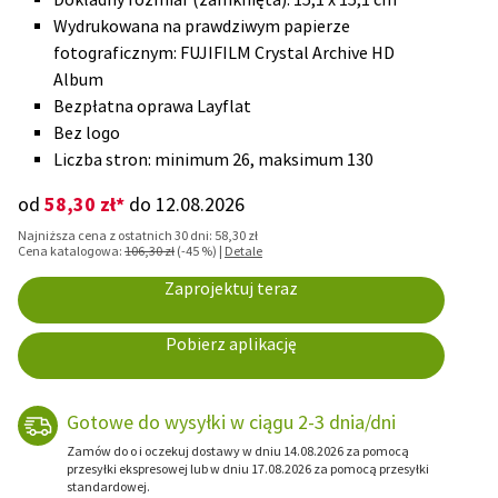
Wydrukowana na prawdziwym papierze
fotograficznym: FUJIFILM Crystal Archive HD
Album
Bezpłatna oprawa Layflat
Bez logo
Liczba stron: minimum 26, maksimum 130
58,30 zł*
od
do 12.08.2026
Najniższa cena z ostatnich 30 dni: 58,30 zł
Cena katalogowa:
106,30 zł
(-45 %) |
Detale
Zaprojektuj teraz
Pobierz aplikację
Gotowe do wysyłki w ciągu 2-3 dnia/dni
Zamów do o i oczekuj dostawy w dniu 14.08.2026 za pomocą
przesyłki ekspresowej lub w dniu 17.08.2026 za pomocą przesyłki
standardowej.