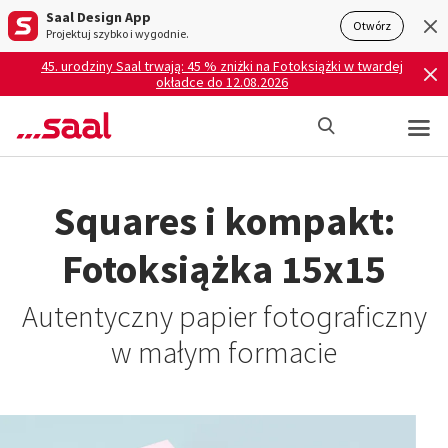
Saal Design App
Otwórz
Projektuj szybko i wygodnie.
45. urodziny Saal trwają: 45 % zniżki na Fotoksiążki w twardej
okładce do 12.08.2026
Squares i kompakt:
Fotoksiążka 15x15
Autentyczny papier fotograficzny
w małym formacie