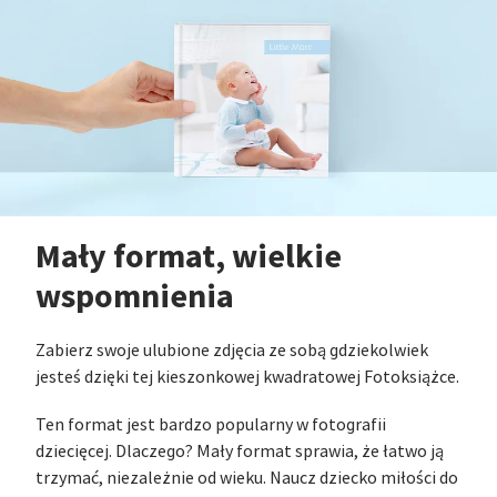
brzydkiego zagię
mnie najbardziej
plus... nigdzie n
firmy, kodów ani
Żadnych wodnych
to bardzo czysto
album zrobiony 
Jednego tylko tr
zamówieniu zrez
Mały format, wielkie
dedykowanej opcj
na album, bo uz
wspomnienia
produkt wystarcz
jakość na żywo... 
Zabierz swoje ulubione zdjęcia ze sobą gdziekolwiek
żeby miał swoje 
jesteś dzięki tej kieszonkowej kwadratowej Fotoksiążce.
opakowanie do k
Następnym raze
Ten format jest bardzo popularny w fotografii
w zestawie z pud
dziecięcej. Dlaczego? Mały format sprawia, że łatwo ją
trzymać, niezależnie od wieku. Naucz dziecko miłości do