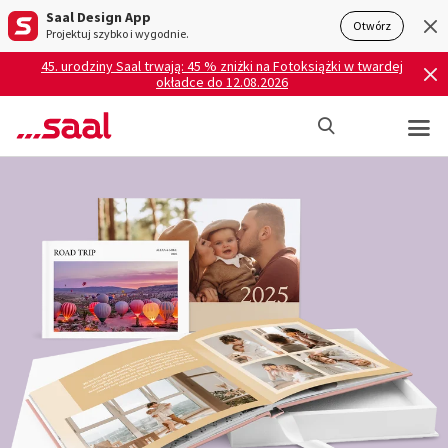
Saal Design App
Otwórz
Projektuj szybko i wygodnie.
45. urodziny Saal trwają: 45 % zniżki na Fotoksiążki w twardej
okładce do 12.08.2026