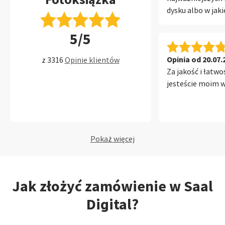
dysku albo w jaki
fotoksiążce z dys
5/5
paczka z fotoksi
otworzyłem pudeł
mi opadła. Zdec
Opinia od 20.07.
z 3316
Opinie klientów
okładkę ze szkl
Za jakość i łatwo
nasze zdjęcie wy
jesteście moim w
szkłem niesamowi
głębię, kolory są
po prostu bardz
żywo... W środku
Pokaż więcej
błyszczący papier
przesadzę, ale os
barw są genialne
detal. Bardzo pod
Jak złożyć zamówienie w Saal
jak te strony się 
Digital?
otwierają się cał
więc wielkie zdj