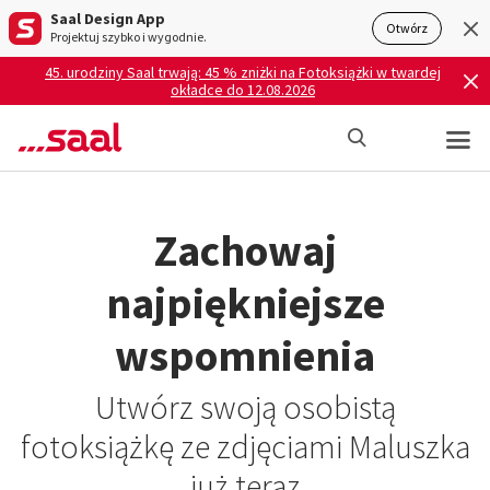
Saal Design App
Otwórz
Projektuj szybko i wygodnie.
45. urodziny Saal trwają: 45 % zniżki na Fotoksiążki w twardej
okładce do 12.08.2026
Zachowaj
najpiękniejsze
wspomnienia
Utwórz swoją osobistą
fotoksiążkę ze zdjęciami Maluszka
już teraz