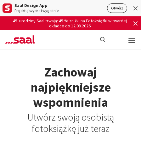
Saal Design App
Otwórz
Projektuj szybko i wygodnie.
45. urodziny Saal trwają: 45 % zniżki na Fotoksiążki w twardej
okładce do 12.08.2026
Zachowaj
najpiękniejsze
wspomnienia
Utwórz swoją osobistą
fotoksiążkę już teraz