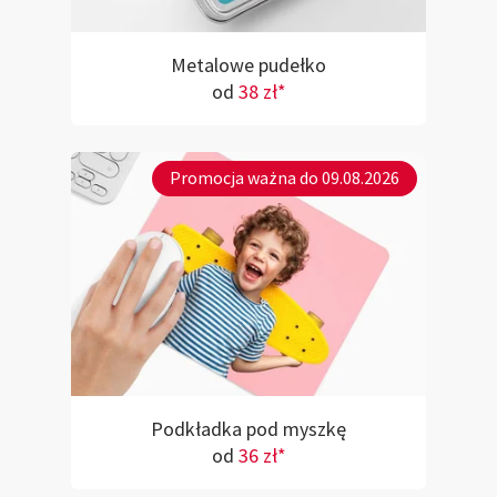
Metalowe pudełko
od
38 zł*
Promocja ważna do 09.08.2026
Podkładka pod myszkę
od
36 zł*