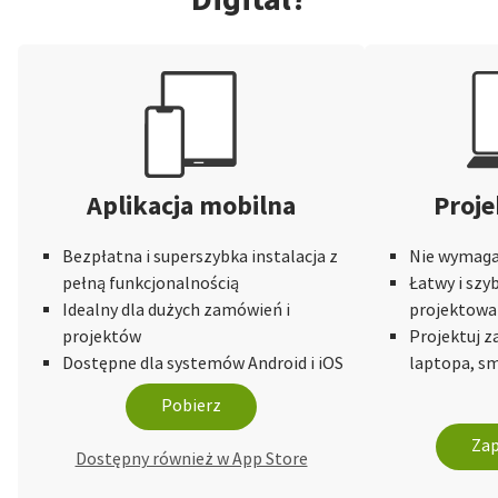
Aplikacja mobilna
Proje
Bezpłatna i superszybka instalacja z
Nie wymaga 
pełną funkcjonalnością
Łatwy i szy
Idealny dla dużych zamówień i
projektowa
projektów
Projektuj 
Dostępne dla systemów Android i iOS
laptopa, sm
Pobierz
Zap
Dostępny również w App Store