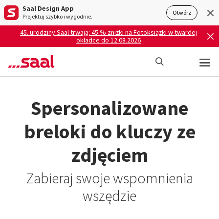
Saal Design App
Otwórz
Projektuj szybko i wygodnie.
45. urodziny Saal trwają: 45 % zniżki na Fotoksiążki w twardej
okładce do 12.08.2026
Spersonalizowane
breloki do kluczy ze
zdjęciem
Zabieraj swoje wspomnienia
wszędzie