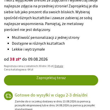
Twórz wyjątkowe breloki ze zdjęciami i wyświetlaj swoje
najlepsze zdjęcia na przedniej stronie! Zaprojektuj je dla
siebie lub jako prezent dla swoich bliskich. Wybieraj
spośród różnych kształtów i zawsze zabieraj ze sobą
najlepsze wspomnienia. Pamiętaj, że metalowy
pierścień nie jest dołączony.
Możliwość personalizacji z jednej strony
Dostępne w różnych kształtach
Lekkie i wytrzymałe
38 zł*
od
do 09.08.2026
Najniższa cena z ostatnich 30 dni: 35 zł |
Detale
Cena katalogowa: 64 zł
Zaprojektuj teraz
Gotowe do wysyłki w ciągu 2-3 dnia/dni
Zamów do o i oczekuj dostawy w dniu 13.08.2026 za pomocą
przesyłki ekspresowej lub w dniu 14.08.2026 za pomocą przesyłki
standardowej.