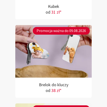
Kubek
od
31 zł*
Promocja ważna do 09.08.2026
Brelok do kluczy
od
38 zł*