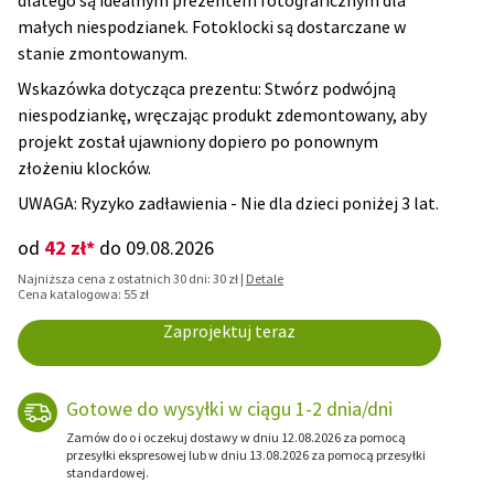
dlatego są idealnym prezentem fotograficznym dla
małych niespodzianek. Fotoklocki są dostarczane w
stanie zmontowanym.
Wskazówka dotycząca prezentu: Stwórz podwójną
niespodziankę, wręczając produkt zdemontowany, aby
projekt został ujawniony dopiero po ponownym
złożeniu klocków.
UWAGA: Ryzyko zadławienia - Nie dla dzieci poniżej 3 lat.
42 zł*
od
do 09.08.2026
Najniższa cena z ostatnich 30 dni: 30 zł |
Detale
Cena katalogowa: 55 zł
Zaprojektuj teraz
Gotowe do wysyłki w ciągu 1-2 dnia/dni
Zamów do o i oczekuj dostawy w dniu 12.08.2026 za pomocą
przesyłki ekspresowej lub w dniu 13.08.2026 za pomocą przesyłki
standardowej.