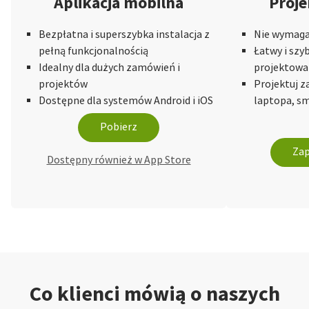
Aplikacja mobilna
Proje
Bezpłatna i superszybka instalacja z
Nie wymaga 
pełną funkcjonalnością
Łatwy i szy
Idealny dla dużych zamówień i
projektowa
projektów
Projektuj 
Dostępne dla systemów Android i iOS
laptopa, sm
Pobierz
Zap
Dostępny również w App Store
Co klienci mówią o naszych