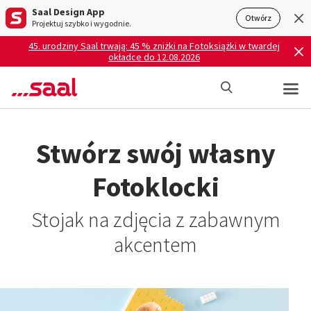
Saal Design App
Otwórz
Projektuj szybko i wygodnie.
45. urodziny Saal trwają: 45 % zniżki na Fotoksiążki w twardej
okładce do 12.08.2026
Stwórz swój własny
Fotoklocki
Stojak na zdjęcia z zabawnym
akcentem