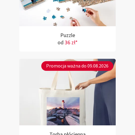
Puzzle
od
36 zł*
Promocja ważna do 09.08.2026
Torba płócienna