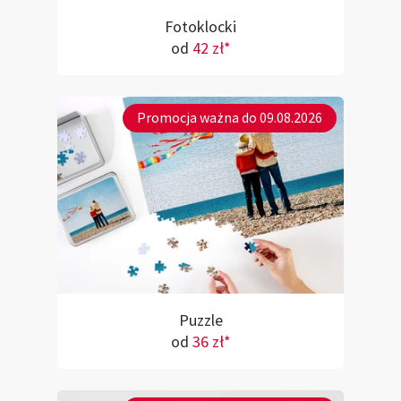
Fotoklocki
od
42 zł*
Promocja ważna do 09.08.2026
Puzzle
od
36 zł*