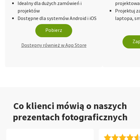
Idealny dla dużych zamówień i
projektowa
projektów
Projektuj 
Dostępne dla systemów Android i iOS
laptopa, sm
Pobierz
Zap
Dostępny również w App Store
Co klienci mówią o naszych
prezentach fotograficznych