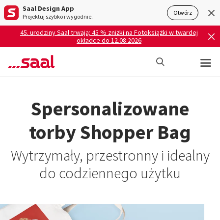
Saal Design App
Otwórz
Projektuj szybko i wygodnie.
45. urodziny Saal trwają: 45 % zniżki na Fotoksiążki w twardej
okładce do 12.08.2026
Spersonalizowane
torby Shopper Bag
Wytrzymały, przestronny i idealny
do codziennego użytku