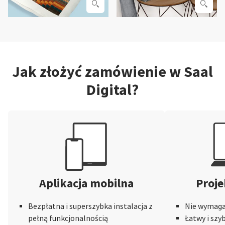
Jak złożyć zamówienie w Saal
Digital?
Aplikacja mobilna
Proje
Bezpłatna i superszybka instalacja z
Nie wymaga 
pełną funkcjonalnością
Łatwy i szy