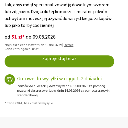
tak, abyś mógł spersonalizować ją dowolnym wzorem
lub zdjęciem. Dzięki dużej komorze centralnej i dwóm
uchwytom możesz jej używać do wszystkiego: zakupów
lub jako torby codziennej.
51 zł*
od
do 09.08.2026
Najniższa cena z ostatnich 30 dni: 47 zł |
Detale
Cena katalogowa: 85 zł
Zaprojektuj teraz
Gotowe do wysyłki w ciągu 1-2 dnia/dni
Zamów do o i oczekuj dostawy w dniu 13.08.2026 za pomocą
przesyłki ekspresowej lub w dniu 14.08.2026 za pomocą przesyłki
standardowej.
* Cena z VAT, bez kosztów wysyłki