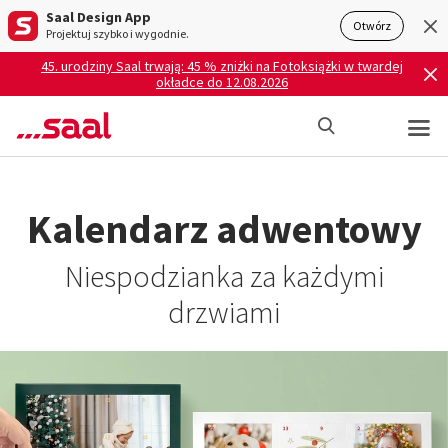
Saal Design App
Otwórz
Projektuj szybko i wygodnie.
45. urodziny Saal trwają: 45 % zniżki na Fotoksiążki w twardej
okładce do 12.08.2026
Kalendarz adwentowy
Niespodzianka za każdymi
drzwiami