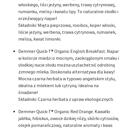
włoskiego, liści jeżyny, werbeny, trawy cytrynowej,
rumianku, melisy i kwiatu lipy. To naturalnie słodki i
orzeźwiający napar!
Składniki: Mięta pieprzowa, rooibos, koper włoski,
liście jeżyny, werbena, trawa cytrynowa, rumianek,
melisa, kwiat limonki.
Demmer Quick-T® Organic English Breakfast. Napar
w kolorze miedzi o mocnym, zaokrąglonym smaku i
słodkiej nucie słodu można uszlachetnić odrobiną
zimnego mleka. Doskonała alternatywa dla kawy!
Mocna czarna herbata w typowo angielskim stylu,
idealna z mlekiem lub cytryną. Idealna na
śniadanie!
Składniki: Czarna herbata z upraw ekologicznych.
Demmer Quick-T® Organic Red Orange. Kawałki
jabłka, hibiskus, owoce dzikiej róży, skórki cytrusów,
olejek pomarańczowy, naturalne aromaty i kwas