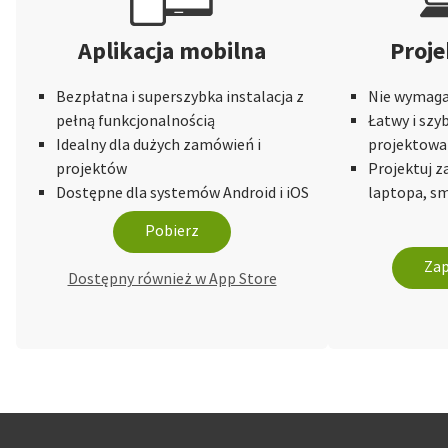
Aplikacja mobilna
Proje
Bezpłatna i superszybka instalacja z
Nie wymaga 
pełną funkcjonalnością
Łatwy i szy
Idealny dla dużych zamówień i
projektowa
projektów
Projektuj 
Dostępne dla systemów Android i iOS
laptopa, sm
Pobierz
Zap
Dostępny również w App Store