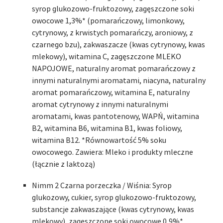
syrop glukozowo-fruktozowy, zagęszczone soki
owocowe 1,3%* (pomarańczowy, limonkowy,
cytrynowy, z krwistych pomarańczy, aroniowy, z
czarnego bzu), zakwaszacze (kwas cytrynowy, kwas
mlekowy), witamina C, zagęszczone MLEKO
NAPOJOWE, naturalny aromat pomarańczowy z
innymi naturalnymi aromatami, niacyna, naturalny
aromat pomarańczowy, witamina E, naturalny
aromat cytrynowy z innymi naturalnymi
aromatami, kwas pantotenowy, WAPŃ, witamina
B2, witamina B6, witamina B1, kwas foliowy,
witamina B12. *Równowartość 5% soku
owocowego. Zawiera: Mleko i produkty mleczne
(łącznie z laktozą)
Nimm 2 Czarna porzeczka / Wiśnia: Syrop
glukozowy, cukier, syrop glukozowo-fruktozowy,
substancje zakwaszające (kwas cytrynowy, kwas
mlekowy), zagęszczone soki owocowe 0,9%*