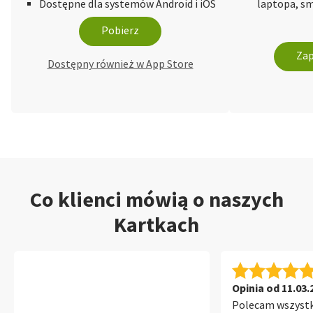
Dostępne dla systemów Android i iOS
laptopa, sm
Pobierz
Zap
Dostępny również w App Store
Co klienci mówią o naszych
Kartkach
Opinia od 11.03.
Polecam wszyst