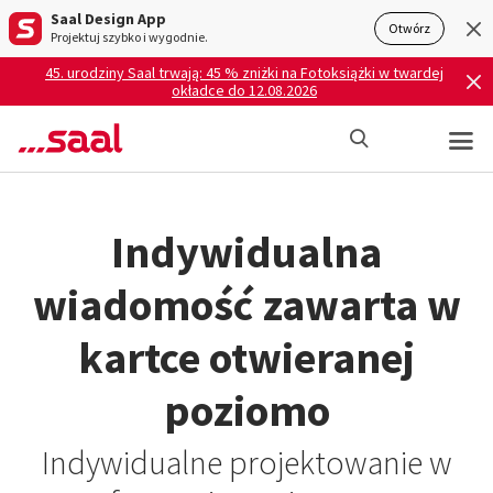
Saal Design App
Otwórz
Projektuj szybko i wygodnie.
45. urodziny Saal trwają: 45 % zniżki na Fotoksiążki w twardej
okładce do 12.08.2026
Indywidualna
wiadomość zawarta w
kartce otwieranej
poziomo
Indywidualne projektowanie w