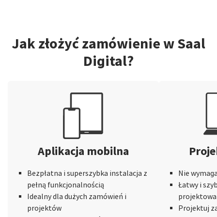
Jak złożyć zamówienie w Saal
Digital?
Aplikacja mobilna
Proje
Bezpłatna i superszybka instalacja z
Nie wymaga 
pełną funkcjonalnością
Łatwy i szy
Idealny dla dużych zamówień i
projektowa
projektów
Projektuj 