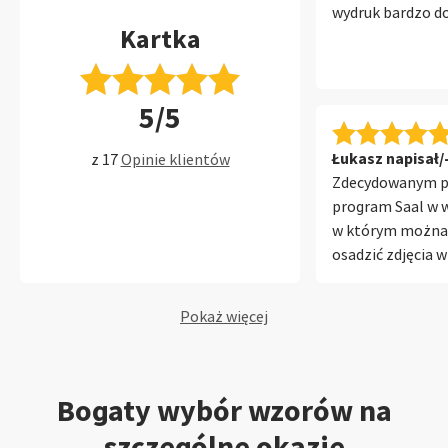
wydruk bardzo d
Kartka
5/5
Łukasz napisał/-
z 17
Opinie klientów
Zdecydowanym p
program Saal w w
w którym można 
osadzić zdjęcia w
niezależnie czy j
inne produkty. D
Pokaż więcej
układem zdjęć d
zrealizowania swo
Bogaty wybór wzorów na
szczególne okazje