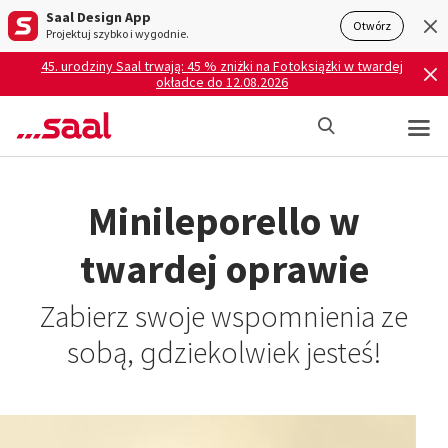
Saal Design App
Otwórz
Projektuj szybko i wygodnie.
45. urodziny Saal trwają: 45 % zniżki na Fotoksiążki w twardej
okładce do 12.08.2026
Minileporello w
twardej oprawie
Zabierz swoje wspomnienia ze
sobą, gdziekolwiek jesteś!