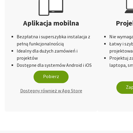
Aplikacja mobilna
Proje
Bezpłatna i superszybka instalacja z
Nie wymaga 
pełną funkcjonalnością
Łatwy i szy
Idealny dla dużych zamówień i
projektowa
projektów
Projektuj 
Dostępne dla systemów Android i iOS
laptopa, sm
Pobierz
Zap
Dostępny również w App Store