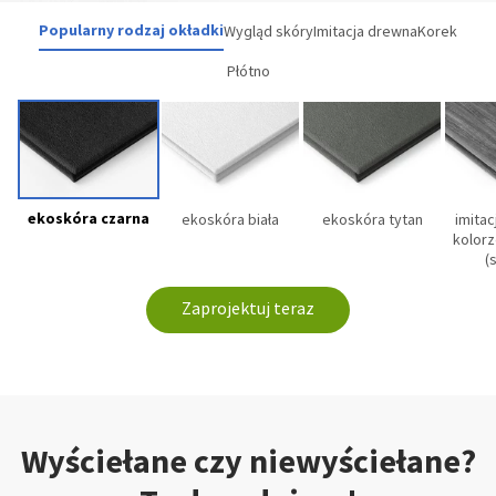
Popularny rodzaj okładki
Wygląd skóry
Imitacja drewna
Korek
Płótno
ekoskóra czarna
ekoskóra biała
ekoskóra tytan
imita
kolor
(
Zaprojektuj teraz
Wyściełane czy niewyściełane?