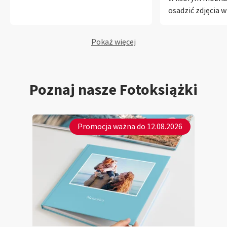
osadzić zdjęcia w
niezależnie czy j
inne produkty. D
Pokaż więcej
układem zdjęć d
zrealizowania swo
Poznaj nasze Fotoksiążki
Promocja ważna do 12.08.2026