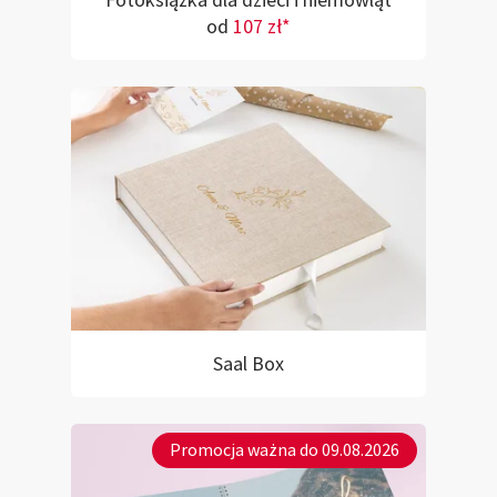
Fotoksiążka dla dzieci i niemowląt
od
107 zł*
Saal Box
Promocja ważna do 09.08.2026