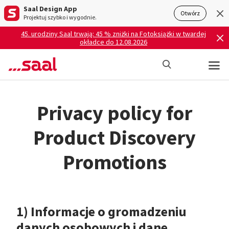
Saal Design App
Otwórz
Projektuj szybko i wygodnie.
45. urodziny Saal trwają: 45 % zniżki na Fotoksiążki w twardej
okładce do 12.08.2026
Privacy policy for
Product Discovery
Promotions
1) Informacje o gromadzeniu
danych osobowych i dane