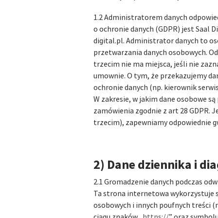
1.2 Administratorem danych odpowied
o ochronie danych (GDPR) jest Saal D
digital.pl. Administrator danych to o
przetwarzania danych osobowych. Od
trzecim nie ma miejsca, jeśli nie za
umownie. O tym, że przekazujemy da
ochronie danych (np. kierownik serw
W zakresie, w jakim dane osobowe są
zamówienia zgodnie z art 28 GDPR. J
trzecim), zapewniamy odpowiednie gw
2) Dane dziennika i d
2.1 Gromadzenie danych podczas odwi
Ta strona internetowa wykorzystuje 
osobowych i innych poufnych treści 
ciągu znaków „
https://
” oraz symbolu