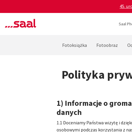
45. ur
Saal Ph
Fotoksiążka
Fotoobraz
Od
Polityka pryw
1) Informacje o grom
danych
1.1 Doceniamy Państwa wizytę i dzię
osobowymi podczas korzystania z nas