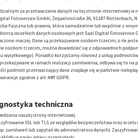
zialnym za przetwarzanie danych na tej stronie internetowej w
igital Fotoservice GmbH, Zeppelinstraße 36, 91187 Röttenbach, N
soba fizyczna lub prawna, która samodzielnie lub wspólnie z innym
biorcą wszelkich danych osobowych jest Saal Digital Fotoservic
znaczono inaczej. Dane są przekazywane osobom trzecim, o ile jes
ne osobom trzecim, można dowiedzieć się z odpowiednich podpun
isu wysyłkowego). Ponadto korzystamy również z usług podmiotów 
 przekazywane w ramach realizacji zamówienia, odbywa się to na 
eśli podmiot przetwarzający dane znajduje się w państwie niebę
arancje zgodnie z art 44ff GDPR.
iagnostyka techniczna
edzania naszej strony internetowej
szyfrowanie SSL lub TLS ze względów bezpieczeństwa oraz w celu 
(np. zamówień lub zapytań do administratora danych). Zaszyfrow
 kłódki w pasku adresu przeglądarki.