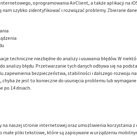
internetowego, oprogramowania AirClient, a także aplikacji na iOS
ą nam szybko zidentyfikować i rozwiązać problemy. Zbierane dan
ania
ządzenia
du
macje techniczne niezbędne do analizy i usuwania błędów. W niek
 do analizy błędu. Przetwarzanie tych danych odbywa się na pods
w celu zapewnienia bezpieczeństwa, stabilności i dalszego rozwoju
, chyba że jest to konieczne do usunięcia problemu lub wymagan
e po 14 dniach.
y na naszej stronie internetowej oraz umożliwienia korzystania z 
to małe pliki tekstowe, które są zapisywane w urządzeniu mobilnym