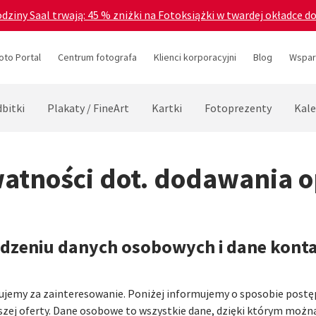
odziny Saal trwają: 45 % zniżki na Fotoksiążki w twardej okładce d
oto Portal
Centrum fotografa
Klienci korporacyjni
Blog
Wsparc
bitki
Plakaty / FineArt
Kartki
Fotoprezenty
Kale
atności dot. dodawania o
adzeniu danych osobowych i dane kont
kujemy za zainteresowanie. Poniżej informujemy o sposobie post
zej oferty. Dane osobowe to wszystkie dane, dzięki którym można