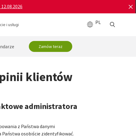
o 12.08.2026
PL
ie i usługi
ndarze
Zamów teraz
pinii klientów
aktowe administratora
ępowania z Państwa danymi
 Państwa osobiście zidentyfikować.