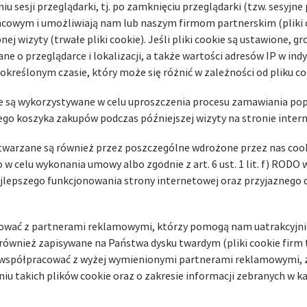
sesji przeglądarki, tj. po zamknięciu przeglądarki (tzw. sesyjne pl
cowym i umożliwiają nam lub naszym firmom partnerskim (pliki c
j wizyty (trwałe pliki cookie). Jeśli pliki cookie są ustawione, 
ane o przeglądarce i lokalizacji, a także wartości adresów IP w ind
kreślonym czasie, który może się różnić w zależności od pliku co
ie są wykorzystywane w celu uproszczenia procesu zamawiania pop
go koszyka zakupów podczas późniejszej wizyty na stronie intern
warzane są również przez poszczególne wdrożone przez nas cook
lbo w celu wykonania umowy albo zgodnie z art. 6 ust. 1 lit. f) ROD
ajlepszego funkcjonowania strony internetowej oraz przyjaznego d
cować z partnerami reklamowymi, którzy pomogą nam uatrakcyjni
ą również zapisywane na Państwa dysku twardym (pliki cookie firm
y współpracować z wyżej wymienionymi partnerami reklamowymi, 
iu takich plików cookie oraz o zakresie informacji zebranych w