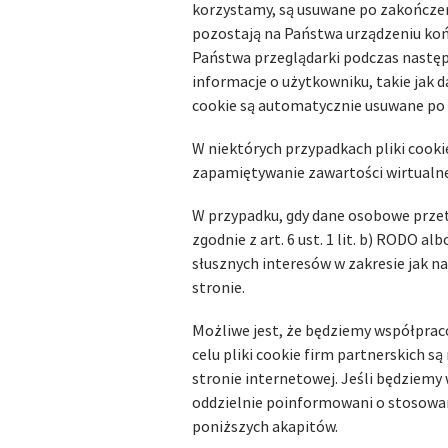
korzystamy, są usuwane po zakończeniu 
pozostają na Państwa urządzeniu koń
Państwa przeglądarki podczas następne
informacje o użytkowniku, takie jak d
cookie są automatycznie usuwane po o
W niektórych przypadkach pliki cook
zapamiętywanie zawartości wirtualne
W przypadku, gdy dane osobowe przet
zgodnie z art. 6 ust. 1 lit. b) RODO a
słusznych interesów w zakresie jak n
stronie.
Możliwe jest, że będziemy współpra
celu pliki cookie firm partnerskich s
stronie internetowej. Jeśli będziem
oddzielnie poinformowani o stosowan
poniższych akapitów.