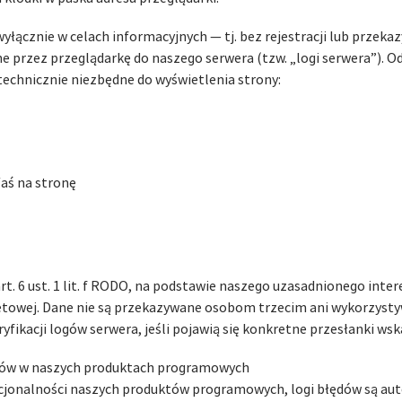
yłącznie w celach informacyjnych — tj. bez rejestracji lub przek
 przez przeglądarkę do naszego serwera (tzw. „logi serwera”). O
technicznie niezbędne do wyświetlenia strony:
/aś na stronę
t. 6 ust. 1 lit. f RODO, na podstawie naszego uzasadnionego inter
netowej. Dane nie są przekazywane osobom trzecim ani wykorzyst
yfikacji logów serwera, jeśli pojawią się konkretne przesłanki ws
dów w naszych produktach programowych
nkcjonalności naszych produktów programowych, logi błędów są au