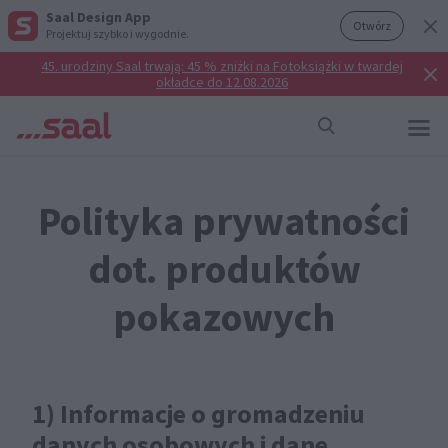
Saal Design App
Otwórz
Projektuj szybko i wygodnie.
45. urodziny Saal trwają: 45 % zniżki na Fotoksiążki w twardej
okładce do 12.08.2026
Polityka prywatności
dot. produktów
pokazowych
1) Informacje o gromadzeniu
danych osobowych i dane