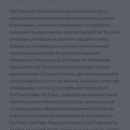
YouTube jest internetowym portalem wideo, który
umożliwia wydawcom wideo bezpłatne umieszczanie
klipów wideo, a innym użytkownikom ich oglądanie,
ocenianie i komentowanie, również bezpłatnie. YouTube
umożliwia publikację wszystkich rodzajów filmów,
dlatego za pośrednictwem portalu internetowego
można uzyskać dostęp do pełnych programów
filmowych i telewizyjnych, ale także do teledysków,
zwiastunów lub filmów stworzonych przez samych
użytkowników. Za każdym razem, gdy wywołujesz jedną
z poszczególnych stron tej witryny, która jest przez nas
obsługiwana i na której zintegrowano komponent
YouTube (wideo YouTube), przeglądarka internetowa w
twoim systemie informatycznym jest automatycznie
zachęcana przez odpowiedni komponent YouTube do
pobrania reprezentacji odpowiedniego komponentu
YouTube z YouTube. Więcej informacji o YouTube można
znaleźć na stronie
https://www.youtube.com/yt/about/
.