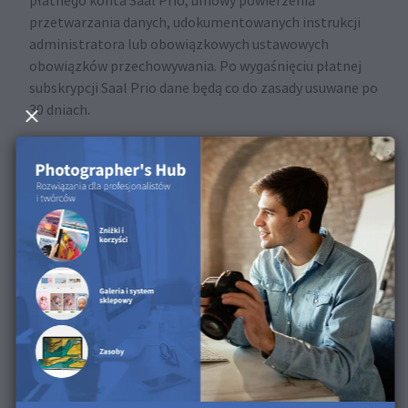
płatnego konta Saal Prio, umowy powierzenia
przetwarzania danych, udokumentowanych instrukcji
administratora lub obowiązkowych ustawowych
obowiązków przechowywania. Po wygaśnięciu płatnej
subskrypcji Saal Prio dane będą co do zasady usuwane po
30 dniach.
Dane, które nadal są potrzebne niezależnie od konta do
realizacji zamówień, spełnienia ustawowych
obowiązków przechowywania lub ustalania,
dochodzenia albo obrony roszczeń prawnych, pozostają
przechowywane przez okres wymagany dla danego celu.
4.3 Dane konta
Cel i podstawa prawna
Twoje dane są przetwarzane w celu wykonania umowy
zgodnie z art. 6 ust. 1 lit. b) RODO.
Przetwarzane dane