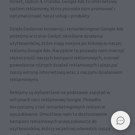
Street, Dublin 4, Irlandia. Google Ads to internetowy
system reklamowy, który pozwala nam promować i
optymalizować nasze usługi i produkty.
Dzięki śledzeniu konwersji i remarketingowi Google Ads
jesteśmy w stanie śledzić określone działania
użytkowników, które mają miejsce po kliknięciu naszej
reklamy Google Ads. Narzędzie to pozwala nam mierzyć
skuteczność naszych kampanii reklamowych, oceniać
powodzenie różnych działań reklamowych i ulepszać
naszą witrynę internetową wraz z naszymi działaniami
reklamowymi.
Reklamy są wyświetlane na podstawie zapytań w
witrynach sieci reklamowej Google. Ponadto
korzystamy z list remarketingowych reklam w
wyszukiwarce. Umożliwia nam to dostosowanie
kampanii reklamowych w wyszukiwarce do
użytkowników, którzy wcześniej odwiedzili naszą