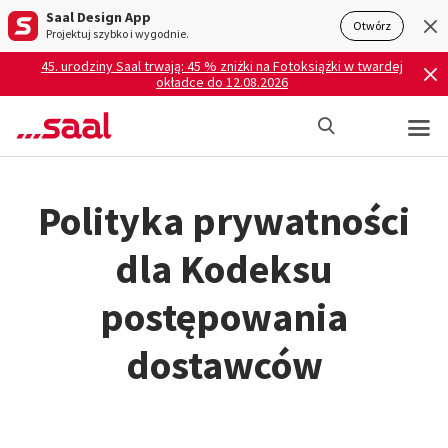
Saal Design App
Otwórz
Projektuj szybko i wygodnie.
45. urodziny Saal trwają: 45 % zniżki na Fotoksiążki w twardej
okładce do 12.08.2026
Polityka prywatności
dla Kodeksu
postępowania
dostawców