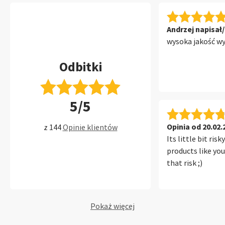
Andrzej napisał/
wysoka jakość w
Odbitki
5/5
Opinia od 20.02.
z 144
Opinie klientów
Its little bit ris
products like you
that risk ;)
Pokaż więcej