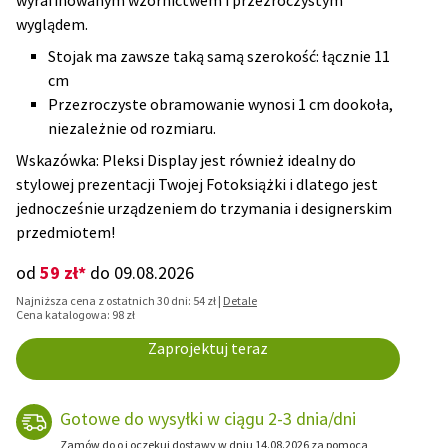
wyrafinowanym wzornictwem i przezroczystym
wyglądem.
Stojak ma zawsze taką samą szerokość: łącznie 11
cm
Przezroczyste obramowanie wynosi 1 cm dookoła,
niezależnie od rozmiaru.
Wskazówka: Pleksi Display jest również idealny do
stylowej prezentacji Twojej Fotoksiążki i dlatego jest
jednocześnie urządzeniem do trzymania i designerskim
przedmiotem!
59 zł*
od
do 09.08.2026
Najniższa cena z ostatnich 30 dni: 54 zł |
Detale
Cena katalogowa: 98 zł
Zaprojektuj teraz
Gotowe do wysyłki w ciągu 2-3 dnia/dni
Zamów do o i oczekuj dostawy w dniu 14.08.2026 za pomocą