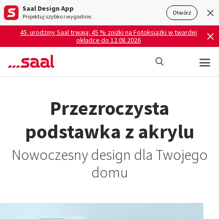
Saal Design App
Otwórz
Projektuj szybko i wygodnie.
45. urodziny Saal trwają: 45 % zniżki na Fotoksiążki w twardej
okładce do 12.08.2026
Przezroczysta
podstawka z akrylu
Nowoczesny design dla Twojego
domu