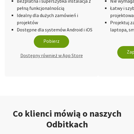
Bezpłatna i superszybka instalacja z
Nie wymaga 
pełną funkcjonalnością
Łatwy i szy
Idealny dla dużych zamówień i
projektowa
projektów
Projektuj 
Dostępne dla systemów Android i iOS
laptopa, sm
Pobierz
Zap
Dostępny również w App Store
Co klienci mówią o naszych
Odbitkach