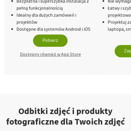
Bezpłatna i superszybka instalacja z
Nie wymaga 
pełną funkcjonalnością
Łatwy i szy
Idealny dla dużych zamówień i
projektowa
projektów
Projektuj 
Dostępne dla systemów Android i iOS
laptopa, sm
Pobierz
Zap
Dostępny również w App Store
Odbitki zdjęć i produkty
fotograficzne dla Twoich zdjęć