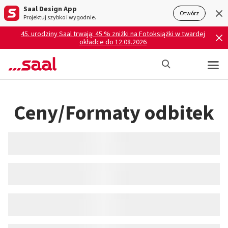
Saal Design App
Otwórz
Projektuj szybko i wygodnie.
45. urodziny Saal trwają: 45 % zniżki na Fotoksiążki w twardej
okładce do 12.08.2026
Ceny/Formaty odbitek