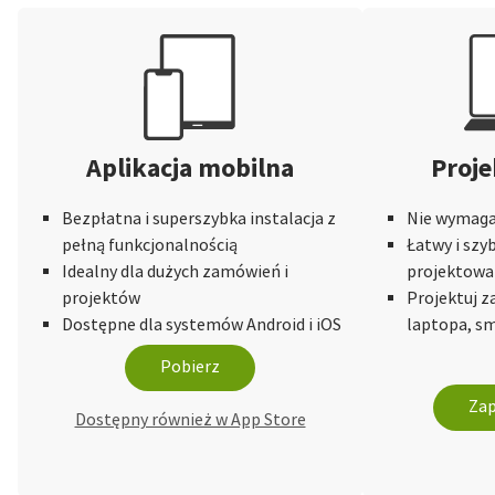
Aplikacja mobilna
Proje
Bezpłatna i superszybka instalacja z
Nie wymaga 
pełną funkcjonalnością
Łatwy i szy
Idealny dla dużych zamówień i
projektowa
projektów
Projektuj 
Dostępne dla systemów Android i iOS
laptopa, sm
Pobierz
Zap
Dostępny również w App Store