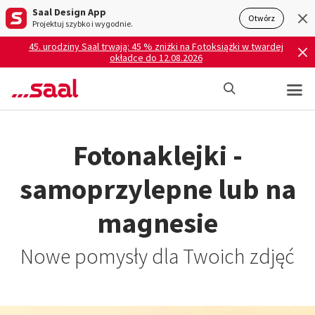
Saal Design App
Otwórz
Projektuj szybko i wygodnie.
45. urodziny Saal trwają: 45 % zniżki na Fotoksiążki w twardej
okładce do 12.08.2026
Fotonaklejki -
samoprzylepne lub na
magnesie
Nowe pomysły dla Twoich zdjęć